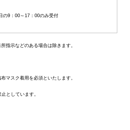
日の
9
：
00
～
17
：
00
のみ受付
来所指示などのある場合は除きます。
織布マスク着用を必須といたします。
禁止としています。
。