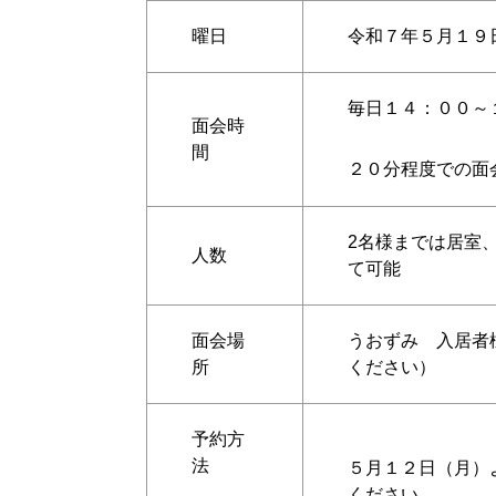
曜日
令和７年５月１９
毎日１４：００～
面会時
間
２０分程度での面
2
名様までは居室
人数
て可能
面会場
うおずみ 入居者
所
ください）
予約方
法
５月１２日（月）
ください